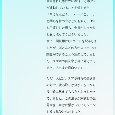
来場された際に
WEB
サイトとボタン
が連動していることを伝えると、
「そうなんだ！」「へーすごい！」
と関心を持つ方がとても多く、
DM
を手渡しした際も、全員がしっかり
と受け取ってくださいました。
サイト閲覧用に
QR
コードを配布しま
したが、ほとんどの方がスマホでの
閲覧ができることを認知していまし
た。スマホの普及率が目に見えてく
るところもまた面白いです。
ただ一人だけ、スマホ持ちの奥さま
の方で、読み取りが分からないから
後で娘に教えてもらうとおっしゃっ
ていました。この展示が家族との話
題やきっかけに繋がっていくシーン
も多々見受けられました。