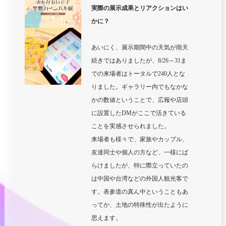
実際
の展示成果
とリアクションは
い
かに？
あいにく、展示期間中の天気が雨天
続きではありましたが、
8/26
～
31
ま
での
来場者はトータルで
240
人とな
りました。ギャラリー内でもなかな
かの数値ということで、広報や店頭
に設置した
DM
がここで活きている
ことを実感させられました。
来場者も様々で、家族やカップル、
友達同士や個人の方など、一様に
ば
らけま
したが、特に際立っていたの
は中国や台湾などの外国人観光客で
す。表参道の真ん中ということもあ
ってか、土地の特殊性が出たように
思えます。