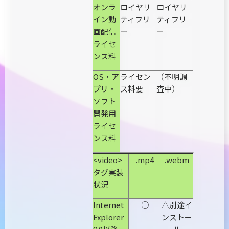
オンラ
ロイヤリ
ロイヤリ
イン動
ティフリ
ティフリ
画配信
ー
ー
ライセ
ンス料
OS・ア
ライセン
（不明調
プリ・
ス料要
査中）
ソフト
開発用
ライセ
ンス料
<video>
.mp4
.webm
タグ実装
状況
Internet
○
△別途イ
Explorer
ンストー