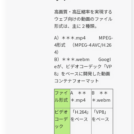
高画質・高圧縮率を実現する
ウェブ向けの動画のファイル
形式は、主に２種類。
A）＊＊＊.mp4 MPEG-
4形式 （MPEG-4 AVC/H.26
4）
B）＊＊＊.webm Googl
eが、ビデオコーデック「VP
8」をベースに開発した動画
コンテナフォーマット
ファイ
A ＊＊
B ＊＊
ル形式
＊.mp4
＊.webm
ビデオ
「H.264」
「VP8」
コーデ
をベース
をベース
ック