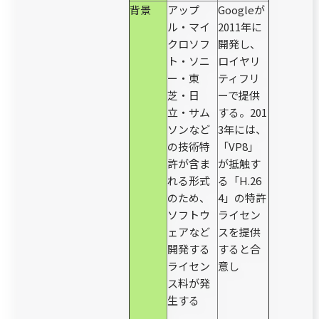
背景
アップ
Googleが
ル・マイ
2011年に
クロソフ
開発し、
ト・ソニ
ロイヤリ
ー・東
ティフリ
芝・日
ーで提供
立・サム
する。201
ソンなど
3年には、
の技術特
「VP8」
許が含ま
が抵触す
れる形式
る「H.26
のため、
4」の特許
ソフトウ
ライセン
ェアなど
スを提供
開発する
すると合
ライセン
意し
ス料が発
生する