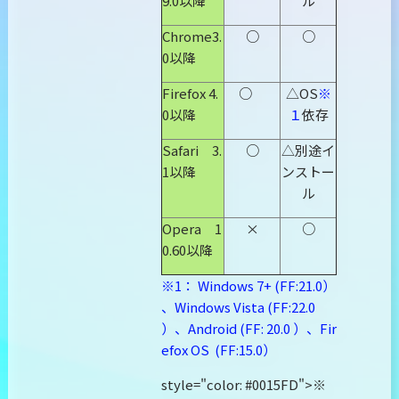
9.0以降
ル
Chrome3.
○
○
0以降
Firefox 4.
○
△OS
※
0以降
１
依存
Safari 3.
○
△別途イ
1以降
ンストー
ル
Opera 1
×
○
0.60以降
※1： Windows 7+ (FF:21.0）
、Windows Vista (FF:22.0
）、Android (FF: 20.0 ）、Fir
efox OS (FF:15.0）
style="color: #0015FD">※